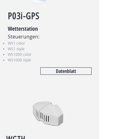
P03i-GPS
Wetterstation
Steuerungen:
WS1 color
WS1 style
WS1000 color
WS1000 style
Datenblatt