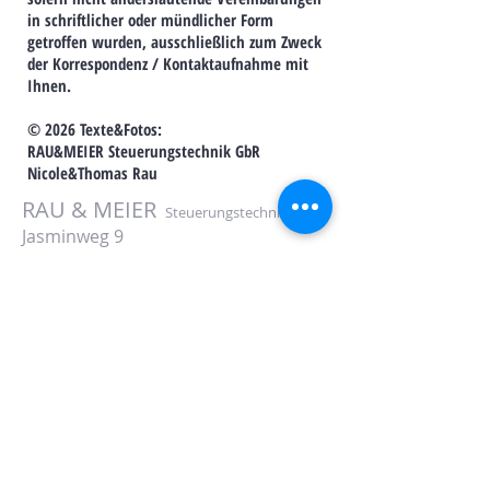
in schriftlicher oder mündlicher Form
getroffen wurden, ausschließlich zum Zweck
der Korrespondenz / Kontaktaufnahme mit
Ihnen.
© 2026 Texte&Fotos:
RAU&MEIER Steuerungstechnik GbR
Nicole&Thomas Rau
RAU & MEIER
Steuerungstechnik GbR
Jasminweg 9
89233 Neu-Ulm
Tel:
07307 - 961066
www.wintergarten.org
Email:
info@wintergarten.org
ONLINEFORMULAR