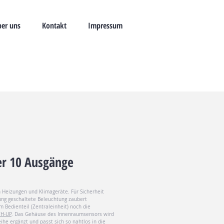
er uns
Kontakt
Impressum
er 10 Ausgänge
 Heizungen und Klimageräte. Für Sicherheit
ng geschaltete Beleuchtung zaubert
 Bedienteil (Zentraleinheit) noch die
H-UP
. Das Gehäuse des Innenraumsensors wird
e ergänzt und passt sich so nahtlos in die