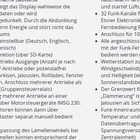
gt das Display wahlweise die
und startet Lüf
daten oder wird
32 Funk-Kanäle
gedunkelt. Durch die Abdunklung
Elsner Elektroni
hirm Energie und stört nicht das
Fernbedienung 
aums
Anschluss für 1
instellbar (Deutsch, Englisch,
Alle angeschlos
ienisch)
mit der Funk-Fe
ktion (über SD-Karte)
bedient werden (
Antriebs-Ausgänge (Anzahl je nach
Wetterstation z
V-Antriebe oder potenzialfrei
Windgeschwindig
arkisen, Jalousien, Rollläden, Fenster
und Helligkeit (
. Anschluss mehrerer Antriebe als
Sonnenstandsb
(Gruppensteuerrelais)
Der Grenzwert f
 mehrerer Antriebe an einer
„Dämmerung“ ist e
über Motorsteuergeräte IMSG 230.
Jalousien als Sic
otoren können dann über
Funk-Innenraum
taster separat manuell bedient
Temperatur und L
Datenübertragun
passung des Lamellenwinkels bei
Spannungsversor
amellen können entsprechend der
Zentraleinheit)