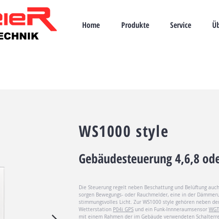
Home
Produkte
Service
Üb
WS1000 style
Gebäudesteuerung 4,6,8 od
Die Steuerung regelt neben Beschattung und Belüftung auch
sorgen Bewegungs- oder Rauchmelder, eine in der Dämmeru
stimmungsvolles Licht. Zur WS1000 style gehören neben dem
Wetterstation
P04i GPS
und ein Funk-Innneraumsensor
WGT
mit einem Rahmen der im Gebäude verwendeten Schalterreih