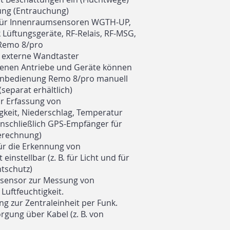
tung (Entrauchung)
 für Innenraumsensoren WGTH-UP,
k Lüftungsgeräte, RF-Relais, RF-MSG,
Remo 8/pro
0 externe Wandtaster
senen Antriebe und Geräte können
rnbedienung Remo 8/pro manuell
separat erhältlich)
ur Erfassung von
keit, Niederschlag, Temperatur
einschließlich GPS-Empfänger für
erechnung)
ür die Erkennung von
instellbar (z. B. für Licht und für
htschutz)
sensor zur Messung von
uftfeuchtigkeit.
g zur Zentraleinheit per Funk.
gung über Kabel (z. B. von