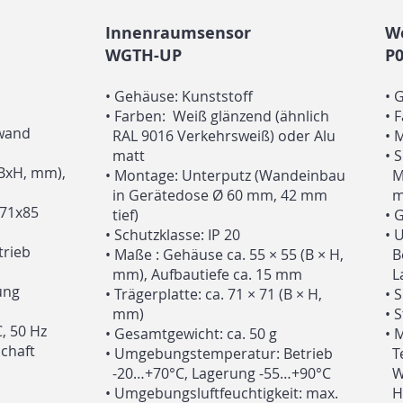
Innenraumsensor
We
WGTH-UP
P0
•
Gehäuse: Kunststoff
• 
•
Farben: Weiß glänzend (ähnlich
• 
lwand
RAL 9016 Verkehrsweiß) oder Alu
• 
matt
• 
(BxH, mm),
•
Montage: Unterputz (Wandeinbau
Ma
in Gerätedose Ø 60 mm, 42 mm
m
171x85
tief)
• 
•
Schutzklasse: IP 20
• 
trieb
•
Maße : Gehäuse ca. 55 × 55 (B × H,
Be
mm), Aufbautiefe ca. 15 mm
La
uung
•
Trägerplatte: ca. 71 × 71 (B × H,
• 
mm)
• 
, 50 Hz
•
Gesamtgewicht: ca. 50 g
• 
chaft
•
Umgebungstemperatur: Betrieb
Te
-20…+70°C, Lagerung -55…+90°C
Wi
•
Umgebungsluftfeuchtigkeit: max.
He