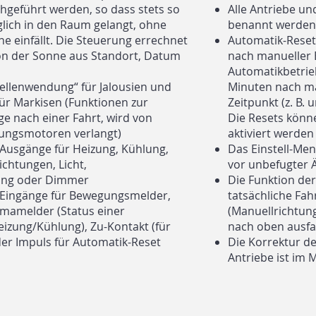
geführt werden, so dass stets so
Alle Antriebe un
öglich in den Raum gelangt, ohne
benannt werden (z
ne einfällt. Die Steuerung errechnet
Automatik-Resets
ion der Sonne aus Standort, Datum
nach manueller 
Automatikbetrieb
ellenwendung“ für Jalousien und
Minuten nach ma
für Markisen (Funktionen zur
Zeitpunkt (z. B.
ge nach einer Fahrt, wird von
Die Resets könn
tungsmotoren verlangt)
aktiviert werden
-Ausgänge für Heizung, Kühlung,
Das Einstell-Me
ichtungen, Licht,
vor unbefugter 
ung oder Dimmer
Die Funktion der
s-Eingänge für Bewegungsmelder,
tatsächliche Fa
imamelder (Status einer
(Manuellrichtung)
izung/Kühlung), Zu-Kontakt (für
nach oben ausf
er Impuls für Automatik-Reset
Die Korrektur d
Antriebe ist im