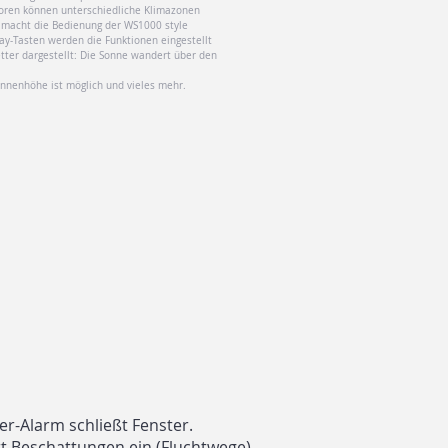
soren können unterschiedliche Klimazonen
y macht die Bedienung der WS1000 style
ay-Tasten werden die Funktionen eingestellt
tter dargestellt: Die Sonne wandert über den
nnenhöhe ist möglich und vieles mehr.
-Alarm schließt Fenster.
t Beschattungen ein (Fluchtwege)