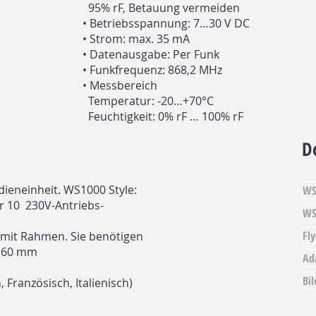
95% rF, Betauung vermeiden
•
Betriebsspannung: 7…30 V DC
•
Strom: max. 35 mA
•
Datenausgabe: Per Funk
•
Funkfrequenz: 868,2 MHz
•
Messbereich
Temperatur: -20…+70°C
Feuchtigkeit: 0% rF … 100% rF
D
ieneinheit. WS1000 Style:
WS
er 10 230V-Antriebs-
WS
Fl
it Rahmen. Sie benötigen
ø 60 mm
Ad
Bi
Französisch, Italienisch)