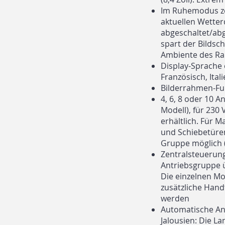
Im Ruhemodus zei
aktuellen Wetter
abgeschaltet/ab
spart der Bildsc
Ambiente des R
Display-Sprache e
Französisch, Ital
Bilderrahmen-Fun
4, 6, 8 oder 10 
Modell), für 230 
erhältlich. Für M
und Schiebetüren
Gruppe möglich 
Zentralsteuerung
Antriebsgruppe 
Die einzelnen M
zusätzliche Hand
werden
Automatische An
Jalousien: Die L