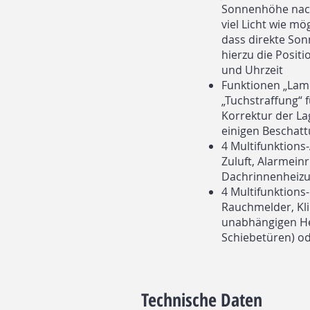
Sonnenhöhe nach
viel Licht wie m
dass direkte Son
hierzu die Posit
und Uhrzeit
Funktionen „Lam
„Tuchstraffung“ 
Korrektur der La
einigen Beschat
4 Multifunktions
Zuluft, Alarmeinr
Dachrinnenheiz
4 Multifunktion
Rauchmelder, Kl
unabhängigen He
Schiebetüren) od
Technische Daten