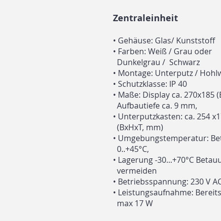
Zentraleinheit
•
Gehäuse: Glas/ Kunststoff
•
Farben: Weiß / Grau oder
Dunkelgrau / Schwarz
•
Montage: Unterputz / Hoh
•
Schutzklasse: IP 40
•
Maße: Display ca. 270x185 
Aufbautiefe ca. 9 mm,
•
Unterputzkasten: ca. 254 x
(BxHxT, mm)
•
Umgebungstemperatur: Be
0..+45°C,
•
Lagerung -30...+70°C Beta
vermeiden
•
Betriebsspannung: 230 V AC
•
Leistungsaufnahme: Bereits
max
17 W