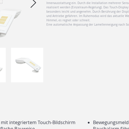
Innenausstattung ein. Durch die Installation mehrerer Sen
realisiert werden (Einzelraum-Regelung). Das Touch-Displa
besonders leicht und angenehm. Durch Berührung der Displ
und Antriebe gefahren. Im Ruhemodus wird das aktuelle We
Himmel, es regnet oder schneit.
Eine automatische Anpassung der Lamellenneigung nach So
 mit integriertem Touch-Bildschirm
Bewegungsmelder
m flache Bauweise
Rauchalarm fähr