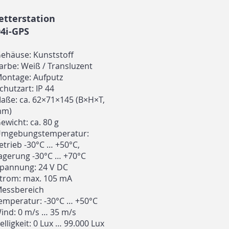
tterstation
4i-GPS
Gehäuse: Kunststoff
Farbe: Weiß / Transluzent
Montage: Aufputz
Schutzart: IP 44
ße: ca. 62×71×145 (B×H×T,
m)
Gewicht: ca. 80 g
Umgebungstemperatur:
trieb -30°C … +50°C,
gerung -30°C … +70°C
Spannung: 24 V DC
Strom: max. 105 mA
Messbereich
mperatur: -30°C … +50°C
nd: 0 m/s … 35 m/s
lligkeit: 0 Lux … 99.000 Lux